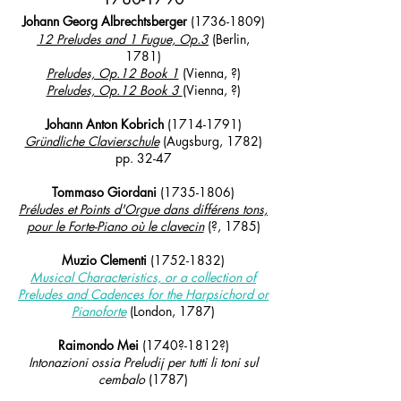
Johann Georg Albrechtsberger
(1736-1809)
12 Preludes and 1 Fugue, Op.3
(Berlin,
1781)
Preludes, Op.12 Book 1
(Vienna, ?)
Preludes, Op.12 Book 3
(Vienna, ?)
Johann Anton Kobrich
(1714-1791)
Gründliche Clavierschule
(Augsburg, 1782)
pp. 32-47
Tommaso Giorda
ni
(1735-1806)
Préludes et Points d'Orgue dans différens tons,
pour le Forte-Piano où le clavecin
(?, 1785)
Muzio Clementi
(1752-1832)
Musical Characteristics, or a collection of
Preludes and Cadences for the Harpsichord or
Pianoforte
(London, 1787)
Raimondo Mei
(1740?-1812?)
Intonazioni ossia Preludij per tutti li toni sul
cembalo
(1787)