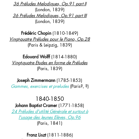
36 Préludes Melodiques,
Op.91
part II
(London, 1839)
36 Préludes Melodiques,
Op.91
part III
(London, 1839)
Frédéric Chopin
(1810-1849)
Vingt-quatre Préludes pour le Piano, Op.28
(Paris & Leipzig, 1839)
Edouard Wolff
(1814-1880)
Vingt-quatre Etudes en forme de Préludes
(Paris, 1839)
Joseph Zimmermann
(1785-1853)
Gammes, exercises et preludes
(Paris?, ?)
1840
-185
0
Johann Baptist Cramer
(1771-1858)
24 Préludes d'utilité Générale et surtout à
l'usage des Jeunes Elèves, Op.96
(
Paris,
1841)
Franz Liszt
(1811-1886)