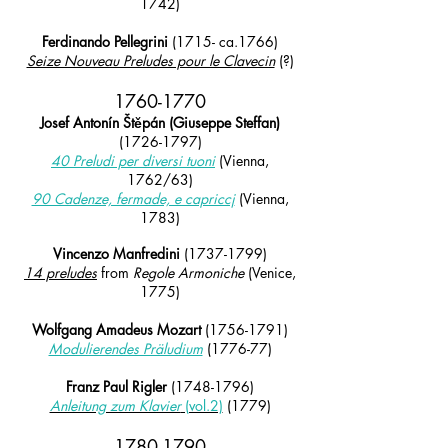
1742)
Ferdinando Pellegrini
(1715- ca.1766)
Seize Nouveau Preludes pour le Clavecin
(?)
1760-1770
Josef Antonín Štěpán (Giuseppe Steffan)
(1726-1797)
40 Preludi per diversi tuoni
(Vienna,
1762/63)
90 Cadenze, fermade, e capriccj
(Vienna,
1783)
Vincenzo Manfredini
(1737-1799)
14 preludes
from
Regole Armoniche
(Venice,
1775)
Wolfgang Amadeus Mozart
(1756-1791)
Modulierendes Präludium
(1776-77)
Franz Paul Rigler
(1748-1796)
Anleitung zum Klavier
(vol.2)
(1779)
1780-1790