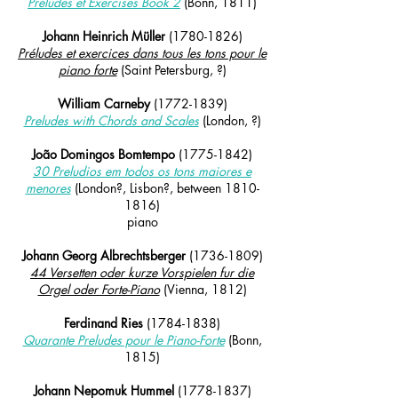
Préludes et Exercises Book 2
(
Bonn, 1811)
Johann Heinrich Müller
(1780-1826)
Préludes et exercices dans tous les tons pour le
piano forte
(Saint Petersburg, ?)
William Carneby
(1772-1839)
Preludes with Chords and Scales
(London, ?)
João Domingos Bomtempo
(1775-1842)
30 Preludios em todos os tons maiores e
menores
(London?, Lisbon?, between
1810-
1816)
piano
Johann Georg Albrechtsberger
(1736-1809)
44 Versetten oder kurze Vorspielen fur die
Orgel oder Forte-Piano
(Vienna, 1812)
Ferdinand Ries
(1784-1838)
Quarante Preludes pour le Piano-Forte
(Bonn,
1815)
Johann Nepomuk
Hummel
(1778-1837)