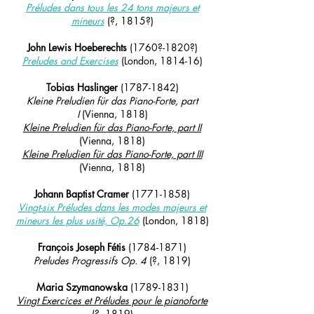
Préludes dans tous les 24 tons majeurs et
mineurs
(?, 1815?)
John Lewis Hoeberechts
(1760?-1820?)
Preludes and Exercises
(London, 1814-16)
Tobias Haslinger
(1787-1842)
Kleine Preludien für das Piano-F
orte, part
I
(Vienna
, 1818)
Kleine Preludien für das Piano-Forte, part II
(Vienna, 1818)
Kleine Preludien für das Piano-F
orte, part III
(Vienna, 1818)
Johann Baptist Cramer
(1771-1858)
Vingt-six Préludes dans les modes majeurs et
mineurs les plus usité, Op.26
(London, 1818)
François Joseph Fétis
(1784-1871)
Preludes Progressifs Op. 4
(?, 1819)
Maria Szymanowska
(1789-1831)
Vingt Exercices et Préludes pour le pianoforte
(?, 1819)