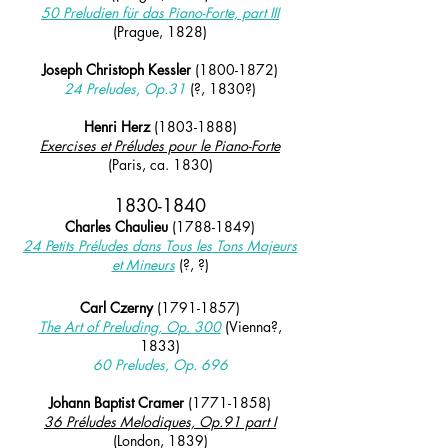
50 Preludien für das Piano-Forte, part III
(Prague, 1828)
Joseph Christoph Kessler
(1800-1872)
24 Preludes, Op.31
(?, 1830?)
Henri Herz
(1803-1888)
Exercises et Préludes pour le Piano-Forte
(Paris, ca. 1830)
1830
-184
0
Charles Chaulieu
(1788-1849)
24 Petits Préludes dans Tous les Tons Majeurs
et Mineurs
(?, ?)
Carl Czerny
(1791-1857)
The Art of Preluding, Op. 300
(Vienna?,
1833)
60 Preludes, Op. 696
Johann Baptist Cramer
(1771-1858)
36 Préludes Melodiques, Op.91 part I
(London, 1839)