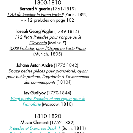
1800-
1810
Bernard Viguerie
(1761-1819)
L'Art de toucher le Piano-Forte II
(Paris, 18??)
=> 12 preludes on
page 102
Joseph Georg Vogler
(1749-1814)
112 Petits Preludes pour l'orgue ou le
Clavcecin
(Mainz, ?)
XXXII Preludes pour l'Orgue ou Forté Piano
(Munich, 1805)
Johann Anton André
(1775-1842)
Douze petites pièces pour piano-forté, ayant
pour but le prélude, l'agréable & l'avancement
des commençants
(1810?)
Lev Gurilyov
(1770-1844)
Vingt quatre Preludes et une Fugue pour le
Pianoforte
(Moscow, 1810)
1810
-182
0
Muzio Clementi
(1752-1832)
Préludes et Exercises Book 1
(Bonn, 1811)