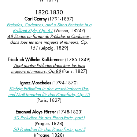
1820
-183
0
Carl Czerny
(1791-1857)
Preludes, Cadences, and a Short Fantasia in a
Brilliant Style, Op. 61
(Vienna, 1824?)
48 Etudes en forme de Préludes et Cadences,
dans tous les tons majeurs et mineurs, Op.
161
(Leipzig, 1829)
Friedrich Wilhelm Kalkbrenner
(1785-1849)
Vingt quatre Préludes dans tous les tons
majeurs et mineurs, Op.88
(Paris, 1827)
Ignaz Moscheles
(1794-1870)
Fünfzig Präludien in den verschiedenen Dur-
und Moll-Tonarten für das Pianoforte, Op.73
(Paris, 1827)
Emanuel Aloys Förster
(1748-1823)
50 Preludien für das Piano-Forte, part I
(Prague, 1828)
50 Preludien für das Piano-Forte, part II
((Prague, 1828)