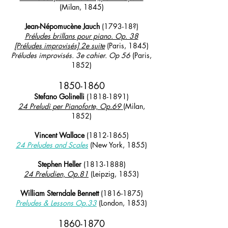
(Milan, 1845)
Jean-Népomucène Jauch
(1793-18?)
Préludes brillans pour piano. Op. 38
[Préludes improvisés] 2e suite
(Paris, 1845)
Préludes improvisés. 3e cahier. Op 56
(Paris,
1852)
1850
-186
0
Stefano Golinelli
(1818-1891)
24 Preludi per Pianoforte, Op.69
(Milan,
1852)
Vincent Wallace
(1812-1865)
24 Preludes and Scales
(New York, 1855)
Stephen Heller
(1813-1888)
24 Preludien, Op.81
(Leipzig, 1853)
William Sterndale Bennett
(1816-1875)
Preludes & Lessons Op.33
(London, 1853)
1860
-187
0