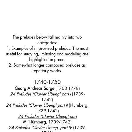
The preludes below fall mainly into two
categories:
1. Examples of improvised preludes. T
he most
useful for studying, imitating and modeling are
highlighted in green.
2. Somewhat longer composed preludes as
repertory works.
1740-1750
Georg Andreas Sorge
(1703-1778)
24 Preludes 'Clavier Übung' part I
(1739-
1742)
24 Preludes 'Clavier Übung' part II
(Nürnberg,
1
739-1742)
24 Preludes 'Clavier Übung' part
III
(Nürnberg,
1739-1742)
I
24 Preludes 'Clavier Übung' part IV
(1739-