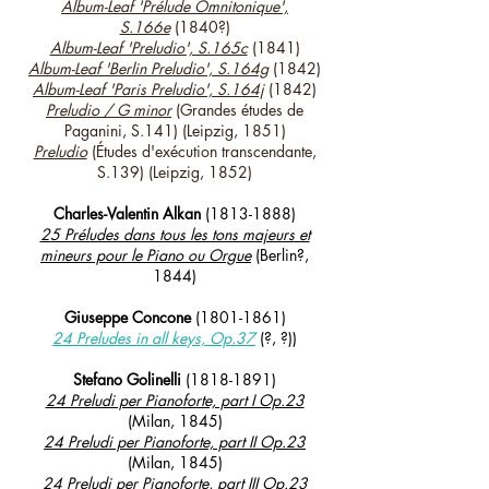
Album-Leaf 'Prélude Omnitonique',
S.166e
(1840?)
Album-Leaf 'Preludio', S.165c
(1841)
Album-Leaf 'Berlin Preludio', S.164g
(1842)
Album-Leaf 'Paris Preludio', S.164j
(1842)
Preludio / G minor
(Grandes études de
Paganini, S.141) (Leipzig, 1851)
Preludio
(Études d'exécution transcendante,
S.139) (Leipzig, 1852)
Charles-Valentin Alkan
(1813-1888)
25 Préludes dans tous les tons majeurs et
mineurs pour le Piano ou Orgue
(Berlin?,
1844)
Giuseppe Concone
(1801-1861)
24 Preludes in all keys, Op.37
(?, ?))
Stefano Golinelli
(1818-1891)
24 Preludi per Pianoforte, part I Op.23
(Milan, 1845)
24 Preludi per Pianoforte, part II Op.23
(Milan, 1845)
24 Preludi per Pianoforte, part III Op.23