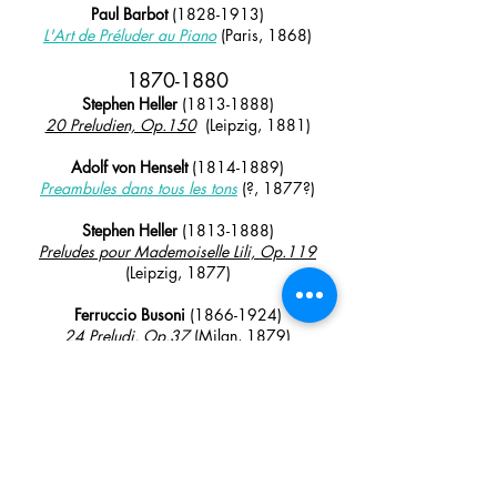
Paul Barbot
(1828-1913)
L'Art de Préluder au Piano
(Paris, 1868)
1870
-188
0
Stephen Heller
(1813-1888)
20 Preludien, Op.150
(Leipzig, 1881)
Adolf von Henselt
(1814-1889)
Preambules dans tous les tons
(?, 1877?)
Stephen Heller
(1813-1888)
Preludes pour Mademoiselle Lili, Op.119
(Leipzig, 1877)
Ferruccio Busoni
(1866-1924)
24 Preludi, Op.37
(Milan, 1879)
Elie Miriam Delaborde
(1839-1913)
12 Petits préludes, Op.13
(Paris, 1888)
1890
-189
0
Emil Krause
(1840-1916)
24 Préludes et Cadences, Op.71
(Hamburg,