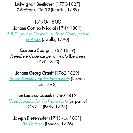
Ludwig van Beethoven
(1770-1827)
2 Preludes, Op.39
(Leipzig, 1789)
1790-1800
Johann Gottlieb Nicolai
(1744-1801)
A.B.C. pour le Clavecin ou Forte Piano, part II:
Preludes
(Zwolle, 1790)
Gasparo Sborgi
(1737-1819)
Preludie e Cadenze per cimbalo
(between
1790-1810)
Johann Georg Graeff
(1762-1829)
Seven Preludes for the Piano Forte
(London,
ca.1795)
Jan Ladislav Dussek
(1760-1812)
Three Preludes for the Piano Forte
(as part of
Op.31) (Paris, 1795)
Joseph Diettenhofer
(1743 -
ca.1801)
36 Preludes
(London, 1796)